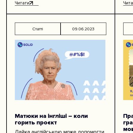
вив
Читати
Чита
Статті
09.06.2023
Матюки на інгліші – коли
Пра
горить проєкт
гр
мо
Лайка англійською може допомогти