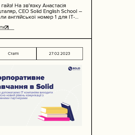
 гайз! На зв’язку Анастасія
таляр, СЕО Solid English School –
ли англійської номер 1 для IT-
івців, які прагнуть швидкого та
ти
антованого результату. Сьогодні
…
Статті
27.02.2023