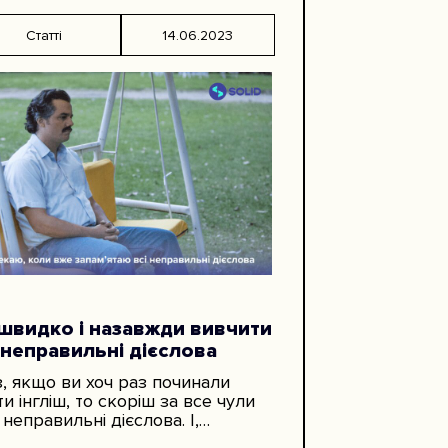
Статті
14.06.2023
швидко і назавжди вивчити
 неправильні дієслова
з, якщо ви хоч раз починали
ти інгліш, то скоріш за все чули
 неправильні дієслова. І,
ливо, навіть намагалися їх