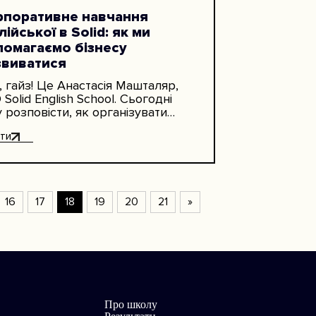
рпоративне навчання
лійської в Solid: як ми
помагаємо бізнесу
звиватися
, гайз! Це Анастасія Машталяр,
Solid English School. Сьогодні
у розповісти, як організувати
чання англійської мови на
ти
поративних курсах для
цівників компанії. Ще розгляну,…
16
17
18
19
20
21
»
Про школу