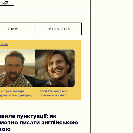
чити. На зв’язку Анастасія…
ти
Статті
09.06.2023
вила пунктуації: як
амотно писати англійською
вою