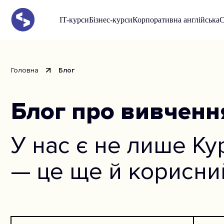
IT-курси
Бізнес-курси
Корпоративна англійська
С
Головна
Блог
Блог про вивченн
У нас є не лише Ку
— це ще й корисний