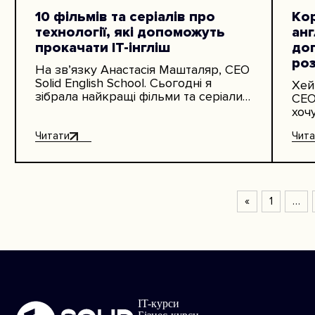
10 фільмів та серіалів про
Ко
технології, які допоможуть
анг
прокачати IT-інгліш
до
ро
На зв’язку Анастасія Машталяр, СЕО
Solid English School. Сьогодні я
Хей
зібрала найкращі фільми та серіали
СЕО 
для вивчення англійської про IT та
хоч
штучний інтелект. Летс гоу!…
нав
Читати
Чита
кор
пра
«
1
…
IT-курси