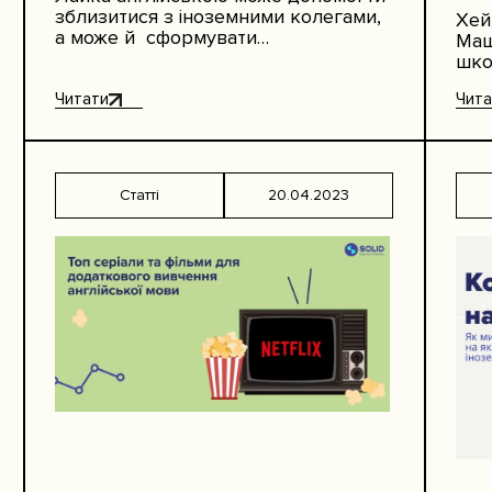
зблизитися з іноземними колегами,
Хей
а може й сформувати
Маш
неправильний особистий бренд на
шко
роботі. На зв’язку Анастасія
фах
Машталяр, CEO Solid English School…
Читати
Чита
гар
ми
Статті
20.04.2023