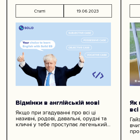
Статті
19.06.2023
Відмінки в англійській мові
Як 
всі
Якщо при згадуванні про всі ці
називні, родові, давальні, орудні та
Гай
кличні у тебе проступає легенький
вчи
піт на чолі, то англійська — це точно
про
та…
мож