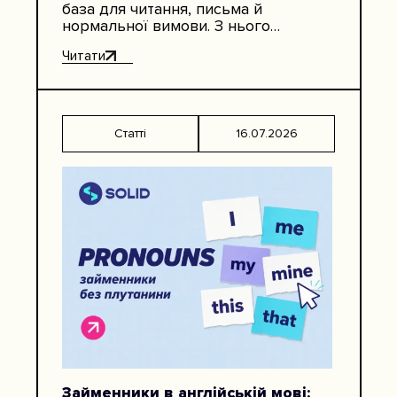
база для читання, письма й
нормальної вимови. З нього
починаються прості слова, диктанти
Читати
email-адрес, імена в документах,
назви компаній, паролі,…
Статті
16.07.2026
Займенники в англійській мові: