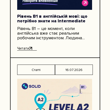
Рівень B1 в англійській мові: що
потрібно знати на Intermediate
Рівень B1 – це момент, коли
англійська вже стає реальним
робочим інструментом. Людина
може говорити на знайомі теми,
пояснювати думки, розуміти
Читати
основний зміст розмови, читати…
Статті
16.07.2026