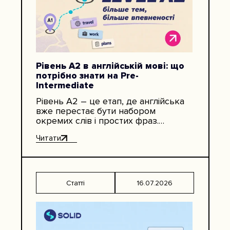
Рівень A2 в англійській мові: що
потрібно знати на Pre-
Intermediate
Рівень A2 – це етап, де англійська
вже перестає бути набором
окремих слів і простих фраз.
Людина може говорити про себе,
Читати
роботу, сім’ю, подорожі, покупки,…
Статті
16.07.2026