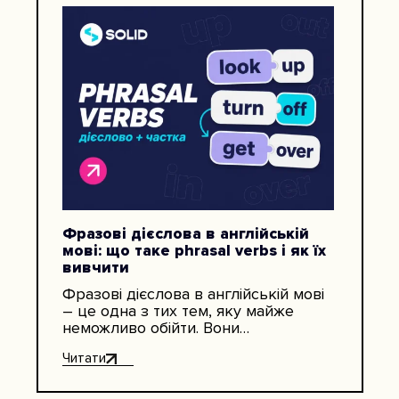
Фразові дієслова в англійській
мові: що таке phrasal verbs і як їх
вивчити
Фразові дієслова в англійській мові
– це одна з тих тем, яку майже
неможливо обійти. Вони
трапляються в розмовах, серіалах,
Читати
листуванні, робочих дзвінках,
інструкціях, статтях.…