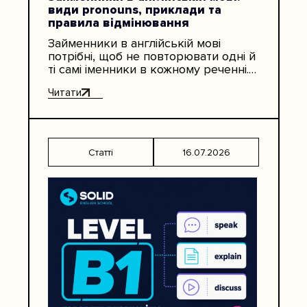
види pronouns, приклади та
правила відмінювання
Займенники в англійській мові
потрібні, щоб не повторювати одні й
ті самі іменники в кожному реченні.
Замість Anna works in IT. Anna likes
Читати
her job.…
Статті
16.07.2026