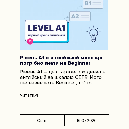
Рівень A1 в англійській мові: що
потрібно знати на Beginner
Рівень A1 – це стартова сходинка в
англійській за шкалою CEFR. Його
ще називають Beginner, тобто
початковий рівень англійської мови.
На цьому етапі людина вже…
Читати
Статті
16.07.2026