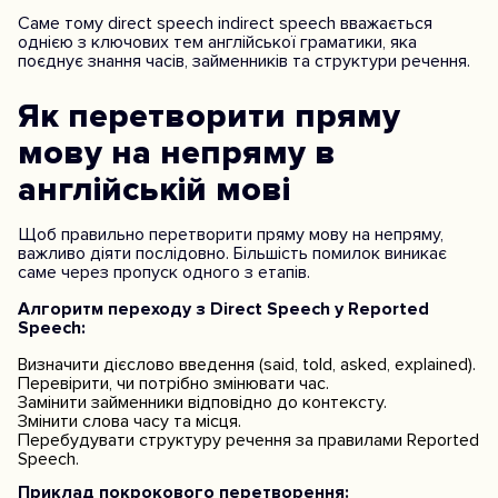
Саме тому direct speech indirect speech вважається
однією з ключових тем англійської граматики, яка
поєднує знання часів, займенників та структури речення.
Як перетворити пряму
мову на непряму в
англійській мові
Щоб правильно перетворити пряму мову на непряму,
важливо діяти послідовно. Більшість помилок виникає
саме через пропуск одного з етапів.
Алгоритм переходу з Direct Speech у Reported
Speech:
Визначити дієслово введення (said, told, asked, explained).
Перевірити, чи потрібно змінювати час.
Замінити займенники відповідно до контексту.
Змінити слова часу та місця.
Перебудувати структуру речення за правилами Reported
Speech.
Приклад покрокового перетворення: