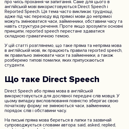
про чиїсь прохання чи запитання. Саме для цього в
англійській мові використовуються Direct Speech і
Reported Speech. Ця тема часто викликає труднощі,
адже під час переходу від прямої мови до непрямої
можуть змінюватися часи, займенники, обставини часу та
навіть структура речення. Проте якщо зрозуміти основні
принципи, reported speech перестане здаватися
складною граматичною темою.
У цій статті розглянемо, що таке пряма та непряма мова
в англійській мові, як працюють правила reported speech,
як правильно змінювати часи та займенники, а також
розберемо типові помилки, яких припускаються
студенти.
Що таке Direct Speech
Direct Speech або пряма мова в англійській
використовується для дослівної передачі слів мовця. У
цьому випадку висловлювання повністю зберігає свою
початкову форму: не змінюються часи, займенники,
порядок слів і обставини часу.
На письмі пряма мова береться в лапки та зазвичай
супроводжується словами автора: said, asked, replied,