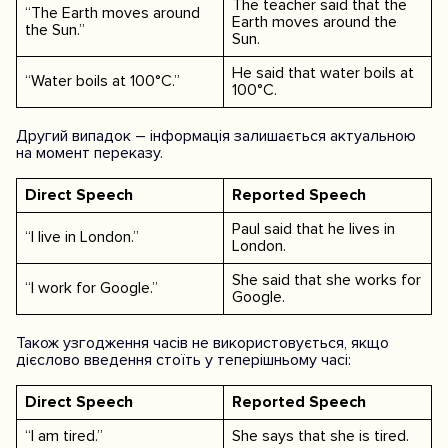
The teacher said that the
“The Earth moves around
Earth moves around the
the Sun.”
Sun.
He said that water boils at
“Water boils at 100°C.”
100°C.
Другий випадок – інформація залишається актуальною
на момент переказу.
Direct Speech
Reported Speech
Paul said that he lives in
“I live in London.”
London.
She said that she works for
“I work for Google.”
Google.
Також узгодження часів не використовується, якщо
дієслово введення стоїть у теперішньому часі:
Direct Speech
Reported Speech
“I am tired.”
She says that she is tired.