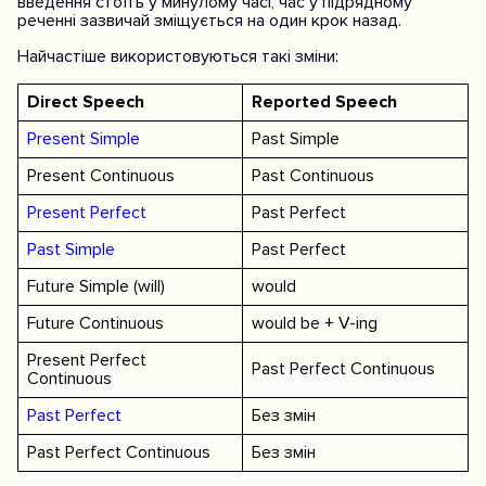
введення стоїть у минулому часі, час у підрядному
реченні зазвичай зміщується на один крок назад.
Найчастіше використовуються такі зміни:
Direct Speech
Reported Speech
Present Simple
Past Simple
Present Continuous
Past Continuous
Present Perfect
Past Perfect
Past Simple
Past Perfect
Future Simple (will)
would
Future Continuous
would be + V-ing
Present Perfect
Past Perfect Continuous
Continuous
Past Perfect
Без змін
Past Perfect Continuous
Без змін