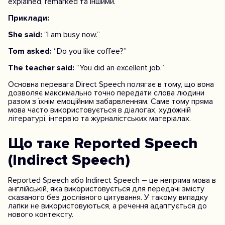
explained, remarked та іншими.
Приклади:
She said:
“I am busy now.”
Tom asked:
“Do you like coffee?”
The teacher said:
“You did an excellent job.”
Основна перевага Direct Speech полягає в тому, що вона
дозволяє максимально точно передати слова людини
разом з їхнім емоційним забарвленням. Саме тому пряма
мова часто використовується в діалогах, художній
літературі, інтерв’ю та журналістських матеріалах.
Що таке Reported Speech
(Indirect Speech)
Reported Speech або Indirect Speech – це непряма мова в
англійській, яка використовується для передачі змісту
сказаного без дослівного цитування. У такому випадку
лапки не використовуються, а речення адаптується до
нового контексту.