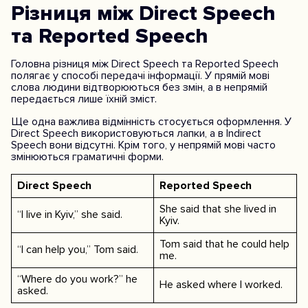
Різниця між Direct Speech
та Reported Speech
Головна різниця між Direct Speech та Reported Speech
полягає у способі передачі інформації. У прямій мові
слова людини відтворюються без змін, а в непрямій
передається лише їхній зміст.
Ще одна важлива відмінність стосується оформлення. У
Direct Speech використовуються лапки, а в Indirect
Speech вони відсутні. Крім того, у непрямій мові часто
змінюються граматичні форми.
Direct Speech
Reported Speech
She said that she lived in
“I live in Kyiv,” she said.
Kyiv.
Tom said that he could help
“I can help you,” Tom said.
me.
“Where do you work?” he
He asked where I worked.
asked.