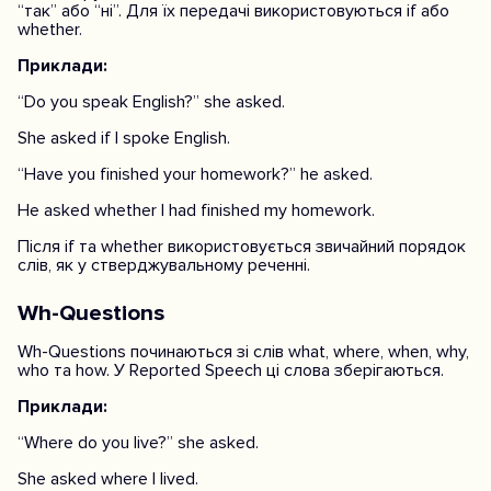
“так” або “ні”. Для їх передачі використовуються if або
whether.
Приклади:
“Do you speak English?” she asked.
She asked if I spoke English.
“Have you finished your homework?” he asked.
He asked whether I had finished my homework.
Після if та whether використовується звичайний порядок
слів, як у стверджувальному реченні.
Wh-Questions
Wh-Questions починаються зі слів what, where, when, why,
who та how. У Reported Speech ці слова зберігаються.
Приклади:
“Where do you live?” she asked.
She asked where I lived.