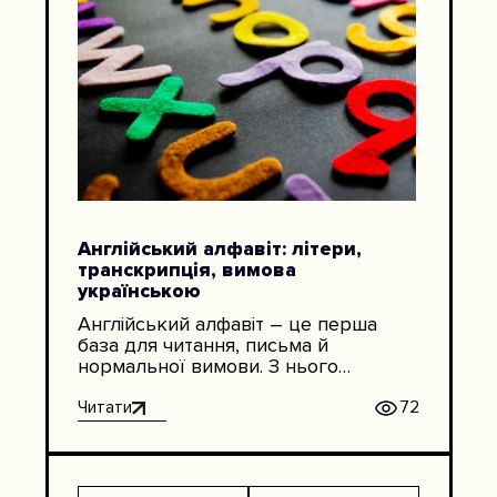
Англійський алфавіт: літери,
транскрипція, вимова
українською
Англійський алфавіт – це перша
база для читання, письма й
нормальної вимови. З нього
починаються прості слова, диктанти
email-адрес, імена в документах,
Читати
72
назви компаній, паролі, абревіатури,
робочі чати. Тобто це не тема “для
дітей”, як іноді здається. Дорослим
вона теж потрібна, особливо якщо