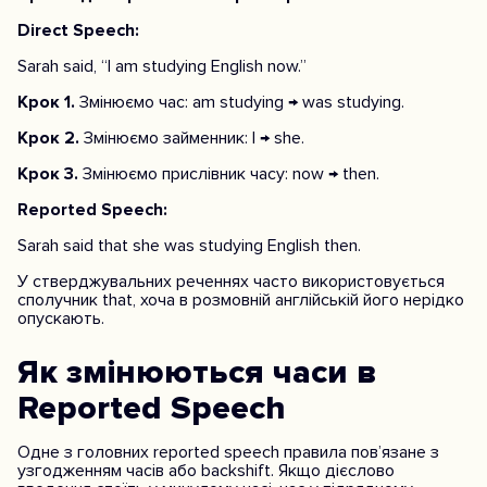
Direct Speech:
Sarah said, “I am studying English now.”
Крок 1.
Змінюємо час: am studying → was studying.
Крок 2.
Змінюємо займенник: I → she.
Крок 3.
Змінюємо прислівник часу: now → then.
Reported Speech:
Sarah said that she was studying English then.
У стверджувальних реченнях часто використовується
сполучник that, хоча в розмовній англійській його нерідко
опускають.
Як змінюються часи в
Reported Speech
Одне з головних reported speech правила пов’язане з
узгодженням часів або backshift. Якщо дієслово