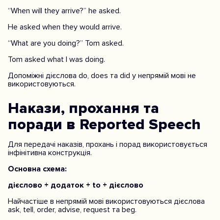
“When will they arrive?” he asked.
He asked when they would arrive.
“What are you doing?” Tom asked.
Tom asked what I was doing.
Допоміжні дієслова do, does та did у непрямій мові не
використовуються.
Накази, прохання та
поради в Reported Speech
Для передачі наказів, прохань і порад використовується
інфінітивна конструкція.
Основна схема:
дієслово + додаток + to + дієслово
Найчастіше в непрямій мові використовуються дієслова
ask, tell, order, advise, request та beg.