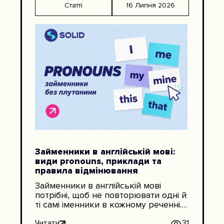
Статті
16 Липня 2026
англійська починається з нуля або
після великої перерви. В англійській
мові 26 […]
Займенники в англійській мові:
види pronouns, приклади та
правила відмінювання
Займенники в англійській мові
потрібні, щоб не повторювати одні й
ті самі іменники в кожному реченні.
Замість Anna works in IT. Anna likes
her job. Anna studies English ми
Читати
31