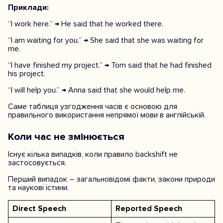
Приклади:
“I work here.” → He said that he worked there.
“I am waiting for you.” → She said that she was waiting for
me.
“I have finished my project.” → Tom said that he had finished
his project.
“I will help you.” → Anna said that she would help me.
Саме таблиця узгодження часів є основою для
правильного використання непрямої мови в англійській.
Коли час не змінюється
Існує кілька випадків, коли правило backshift не
застосовується.
Перший випадок – загальновідомі факти, закони природи
та наукові істини.
Direct Speech
Reported Speech