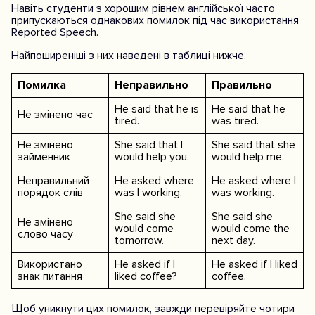
Навіть студенти з хорошим рівнем англійської часто
припускаються однакових помилок під час використання
Reported Speech.
Найпоширеніші з них наведені в таблиці нижче.
Помилка
Неправильно
Правильно
He said that he is
He said that he
Не змінено час
tired.
was tired.
Не змінено
She said that I
She said that she
займенник
would help you.
would help me.
Неправильний
He asked where
He asked where I
порядок слів
was I working.
was working.
She said she
She said she
Не змінено
would come
would come the
слово часу
tomorrow.
next day.
Використано
He asked if I
He asked if I liked
знак питання
liked coffee?
coffee.
Щоб уникнути цих помилок, завжди перевіряйте чотири