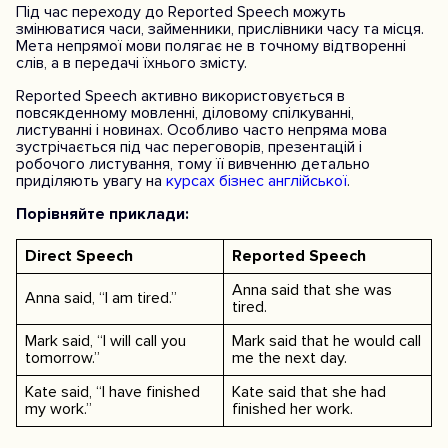
Під час переходу до Reported Speech можуть
змінюватися часи, займенники, прислівники часу та місця.
Мета непрямої мови полягає не в точному відтворенні
слів, а в передачі їхнього змісту.
Reported Speech активно використовується в
повсякденному мовленні, діловому спілкуванні,
листуванні і новинах. Особливо часто непряма мова
зустрічається під час переговорів, презентацій і
робочого листування, тому її вивченню детально
приділяють увагу на
курсах бізнес англійської
.
Порівняйте приклади:
Direct Speech
Reported Speech
Anna said that she was
Anna said, “I am tired.”
tired.
Mark said, “I will call you
Mark said that he would call
tomorrow.”
me the next day.
Kate said, “I have finished
Kate said that she had
my work.”
finished her work.