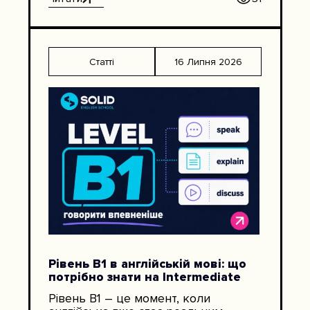
кажемо: She works in IT. She likes her
job. She studies English. Текст одразу
стає природнішим. В англійській
pronouns використовуються для
Статті
16 Липня 2026
людей, предметів, тварин, місць,
ідей, […]
Рівень B1 в англійській мові: що
потрібно знати на Intermediate
Рівень B1 – це момент, коли