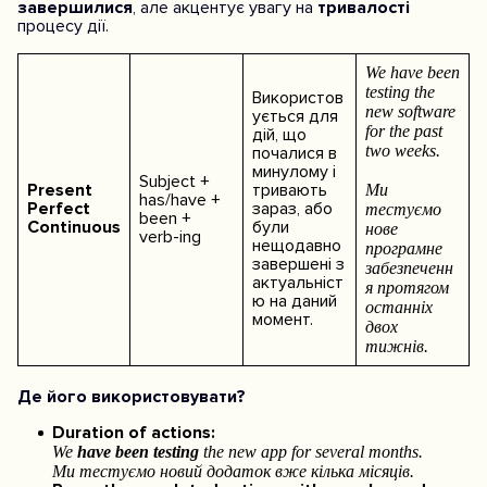
завершилися
, але акцентує увагу на
тривалості
процесу дії.
We have been
testing the
Використов
new software
ується для
for the past
дій, що
two weeks.
почалися в
минулому і
Subject +
Present
тривають
Ми
has/have +
Perfect
зараз, або
тестуємо
been +
Continuous
були
нове
verb-ing
нещодавно
програмне
завершені з
забезпеченн
актуальніст
я протягом
ю на даний
останніх
момент.
двох
тижнів.
Де його використовувати?
Duration of actions:
We
have been testing
the new app for several months.
Ми тестуємо новий додаток вже кілька місяців.