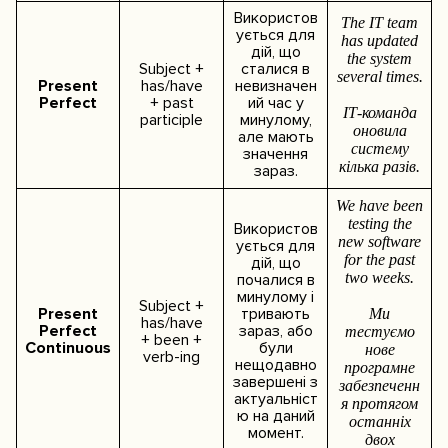
Використов
The IT team
ується для
has updated
дій, що
the system
Subject +
сталися в
several times.
Present
has/have
невизначен
Perfect
+ past
ий час у
ІТ-команда
participle
минулому,
оновила
але мають
систему
значення
кілька разів.
зараз.
We have been
testing the
Використов
new software
ується для
for the past
дій, що
two weeks.
почалися в
минулому і
Subject +
Present
тривають
Ми
has/have
Perfect
зараз, або
тестуємо
+ been +
Continuous
були
нове
verb-ing
нещодавно
програмне
завершені з
забезпеченн
актуальніст
я протягом
ю на даний
останніх
момент.
двох