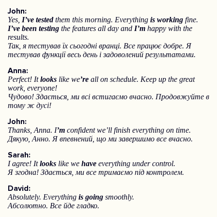
John:
Yes,
I’ve tested
them this morning. Everything
is working
fine.
I’ve been testing
the features all day and
I’m
happy with the
results.
Так, я тестував їх сьогодні вранці. Все працює добре. Я
тестував функції весь день і задоволений результатами.
Anna:
Perfect! It
looks
like we
’re
all on schedule. Keep up the great
work, everyone!
Чудово! Здається, ми всі встигаємо вчасно. Продовжуйте в
тому ж дусі!
John:
Thanks, Anna. I
’m
confident we’ll finish everything on time.
Дякую, Анно. Я впевнений, що ми завершимо все вчасно.
Sarah:
I agree! It
looks
like we
have
everything under control.
Я згодна! Здається, ми все тримаємо під контролем.
David:
Absolutely. Everything
is going
smoothly.
Абсолютно. Все йде гладко.