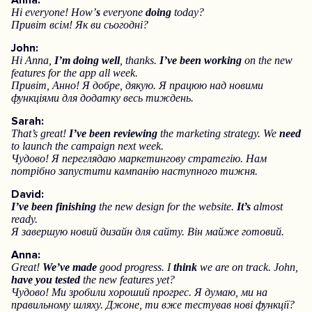
Anna:
Hi everyone! How’
s
everyone
doing
today?
Привіт всім! Як ви сьогодні?
John:
Hi Anna,
I’m doing well
, thanks.
I’ve been working
on the new
features for the app all week.
Привіт, Анно! Я добре, дякую. Я працюю над новими
функціями для додатку весь тиждень.
Sarah:
That’s great!
I’ve been reviewing
the marketing strategy. We
need
to launch the campaign next week.
Чудово! Я переглядаю маркетингову стратегію. Нам
потрібно запустити кампанію наступного тижня.
David:
I’ve been finishing
the new design for the website.
It’s
almost
ready.
Я завершую новий дизайн для сайту. Він майже готовий.
Anna:
Great!
We’ve made
good progress. I
think
we are on track. John,
have you tested
the new features yet?
Чудово! Ми зробили хороший прогрес. Я думаю, ми на
правильному шляху. Джоне, ти вже тестував нові функції?