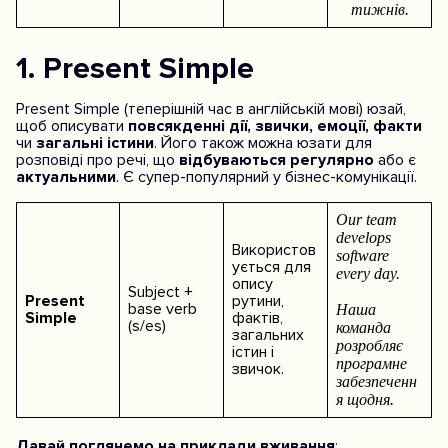
тижнів.
1. Present Simple
Present Simple (теперішній час в англійській мові) юзай,
щоб описувати
повсякденні дії, звички, емоції, факти
чи
загальні істини
. Його також можна юзати для
розповіді про речі, що
відбуваються регулярно
або є
актуальними
. Є супер-популярний у бізнес-комунікації.
Our team
develops
Використов
software
ується для
every day.
опису
Subject +
Present
рутини,
base verb
Наша
Simple
фактів,
(s/es)
команда
загальних
розробляє
істин і
програмне
звичок.
забезпеченн
я щодня.
Давай поглянемо на приклади вживання
: