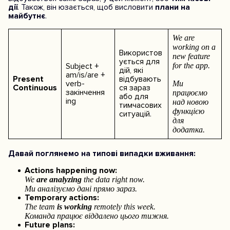
дії
. Також, він юзається, щоб висловити
плани на
майбутнє
.
We are
working on a
Використов
new feature
ується для
Subject +
for the app.
дій, які
am/is/are +
Present
відбувають
verb-
Ми
Continuous
ся зараз
закінчення
працюємо
або для
ing
над новою
тимчасових
функцією
ситуацій.
для
додатка.
Давай поглянемо на типові випадки вживання:
Actions happening now:
We
are analyzing
the data right now.
Ми аналізуємо дані прямо зараз.
Temporary actions:
The team
is working
remotely this week.
Команда працює віддалено цього тижня.
Future plans: