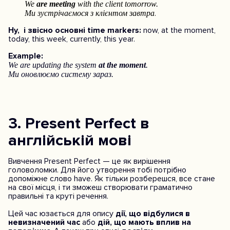
We
are meeting
with the client tomorrow.
.
Ми зустрічаємося з клієнтом завтра
Ну, і звісно основні time markers:
now, at the moment,
today, this week, currently, this year.
Example:
We are updating the system
at the moment
.
Ми оновлюємо систему зараз.
3. Present Perfect в
англійській мові
Вивчення Present Perfect — це як вирішення
головоломки. Для його утворення тобі потрібно
допоміжне слово have. Як тільки розберешся, все стане
на свої місця, і ти зможеш створювати граматично
правильні та круті речення.
Цей час юзається для опису
дії, що відбулися в
невизначений час
або
дій, що мають вплив на