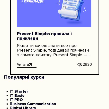
Present Simple: правила і
приклади
Якщо ти хочеш знати все про
Present Simple, тоді давай починати
з самого початку. Present Simple —
це найпростіший час в англійській
мові, який означає дію, яка
Читати
2930
відбувається регулярно. На курсі
Grammar Boost ми даємо дуже
Популярні курси
прості пояснення, які допомагають
вивчити Present Simple один раз і
назавжди. Одне з них: презент сімпл
— це коли у […]
IT Starter
IT Basic
IT PRO
Business Communication
Digital Library