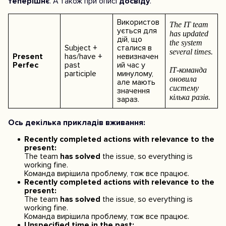
теперішнє
. А також при описі
досвіду
.
Використов
The IT team
ується для
has updated
дій, що
the system
Subject +
сталися в
several times.
Present
has/have +
невизначен
Perfec
past
ий час у
ІТ-команда
participle
минулому,
оновила
але мають
систему
значення
кілька разів.
зараз.
Ось декілька прикладів вживання:
Recently completed actions with relevance to the
present:
The team
has solved
the issue, so everything is
working fine.
Команда вирішила проблему, тож все працює.
Recently completed actions with relevance to the
present:
The team
has solved
the issue, so everything is
working fine.
Команда вирішила проблему, тож все працює.
Unspecified time in the past: