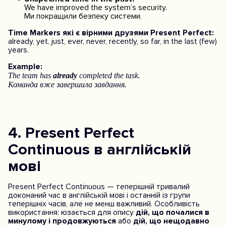
We have improved the system’s security.
Ми покращили безпеку системи.
Time Markers які є вірними друзями Present Perfect:
already, yet, just, ever, never, recently, so far, in the last (few)
years.
Example:
The team has
already
completed the task.
Команда вже завершила завдання.
4. Present Perfect
Continuous в англійській
мові
Present Perfect Continuous — теперішній тривалий
доконаний час в англійській мові і останній із групи
теперішніх часів, але не менш важливий. Особливість
використання: юзається для опису
дій, що почалися в
минулому і продовжуються
або
дій, що нещодавно