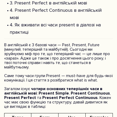
3. Present Perfect в англійській мові
4. Present Perfect Continuous в англійській
мові
4. Як вживати всі часи present в діалозі на
практиці
В англійській є 3 базові часи — Past, Present, Future
(минулий, теперішній та майбутній). Сьогодні ми
зруйнуємо міф про те, що теперішній час — це лише про
«зараз». Адже це також і про досягнення цього року, і
твої поточні справи і навіть те, що станеться в
майбутньому.
Саме тому часи групи Present — must-have для будь-якої
комунікації. І ця стаття з розібратися what is what.
Загалом існує
чотири основних теперішніх часи в
англійській мові
:
Present Simple
,
Present Continuous
,
Present Perfect
та
Present Perfect Continuous
. Кожен
час має свою функцію та структуру, давай дивитися як
це виглядає в таблиці: