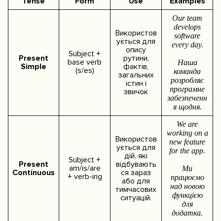
Tense
Form
Use
Examples
Our team
develops
Використов
software
ується для
every day.
опису
Subject +
Present
рутини,
base verb
Наша
Simple
фактів,
(s/es)
команда
загальних
розробляє
істин і
програмне
звичок
забезпеченн
я щодня.
We are
working on a
Використов
new feature
ується для
for the app.
дій, які
Subject +
Present
відбувають
am/is/are
Ми
Continuous
ся зараз
+ verb-ing
працюємо
або для
над новою
тимчасових
функцією
ситуацій.
для
додатка.