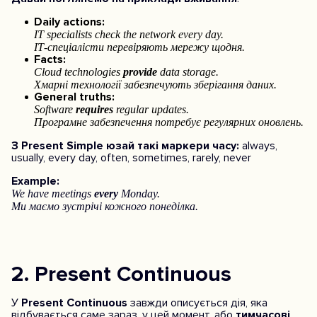
Daily actions:
IT specialists check the network every day.
ІТ-спеціалісти перевіряють мережу щодня.
Facts:
Cloud technologies
provide
data storage.
Хмарні технології забезпечують зберігання даних.
General truths:
Software
requires
regular updates.
Програмне забезпечення потребує регулярних оновлень.
З Present Simple юзай такі маркери часу:
always,
usually, every day, often, sometimes, rarely, never
Example:
We have meetings
every
Monday.
Ми маємо зустрічі кожного понеділка.
2. Present Continuous
У
Present Continuous
завжди описується дія, яка
відбувається саме зараз, у цей момент, або
тимчасові