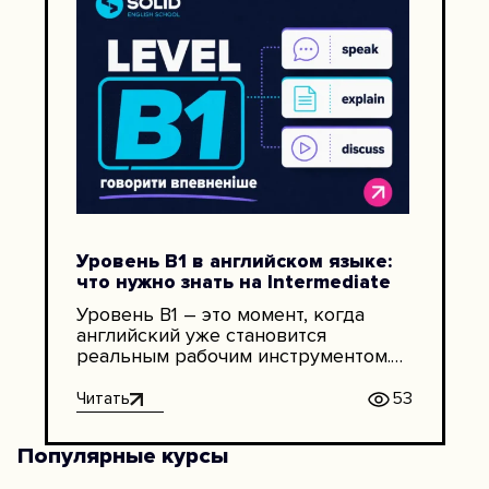
Уровень B1 в английском языке:
что нужно знать на Intermediate
Уровень B1 – это момент, когда
английский уже становится
реальным рабочим инструментом.
Человек может говорить на
знакомые темы, объяснять мысли,
Читать
53
понимать основное содержание
разговора, читать несложные
Популярные курсы
тексты и писать связные
сообщения. B1 часто называют