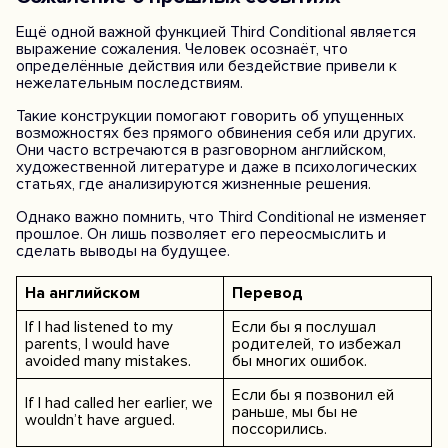
Ещё одной важной функцией Third Conditional является
выражение сожаления. Человек осознаёт, что
определённые действия или бездействие привели к
нежелательным последствиям.
Такие конструкции помогают говорить об упущенных
возможностях без прямого обвинения себя или других.
Они часто встречаются в разговорном английском,
художественной литературе и даже в психологических
статьях, где анализируются жизненные решения.
Однако важно помнить, что Third Conditional не изменяет
прошлое. Он лишь позволяет его переосмыслить и
сделать выводы на будущее.
На английском
Перевод
If I had listened to my
Если бы я послушал
parents, I would have
родителей, то избежал
avoided many mistakes.
бы многих ошибок.
Если бы я позвонил ей
If I had called her earlier, we
раньше, мы бы не
wouldn’t have argued.
поссорились.