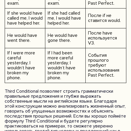
exam.
exam.
Past Perfect.
If she would have
If she had called
После if не
called me, I would
me, I would have
ставится would.
have helped her.
helped her.
После have
He would have
He would have
используется
went there.
gone there.
V3.
If I were more
If I had been
События
careful
more careful
прошлого
yesterday, I
yesterday, I
требуют
wouldn’t have
wouldn’t have
использования
broken my
broken my
Past Perfect.
phone.
phone.
Third Conditional позволяет строить грамматически
правильные предложения и глубже выражать
собственные мысли на английском языке. Благодаря
этой конструкции можно анализировать жизненный опыт,
говорить об упущенных возможностях и объяснять
последствия прошлых решений. Если вы хорошо поймёте
формулу Third Conditional и будете регулярно
практиковаться на примерах, то сможете уверенно