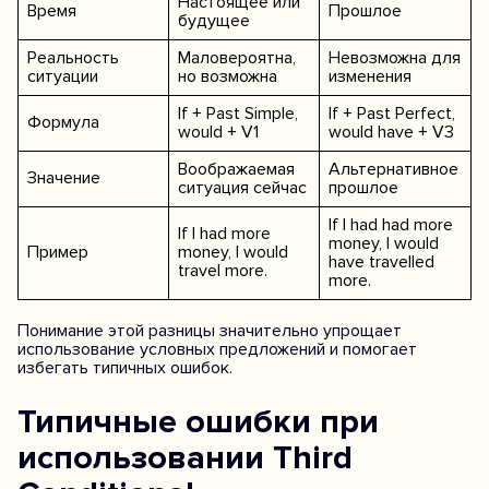
Настоящее или
Время
Прошлое
будущее
Реальность
Маловероятна,
Невозможна для
ситуации
но возможна
изменения
If + Past Simple,
If + Past Perfect,
Формула
would + V1
would have + V3
Воображаемая
Альтернативное
Значение
ситуация сейчас
прошлое
If I had had more
If I had more
money, I would
Пример
money, I would
have travelled
travel more.
more.
Понимание этой разницы значительно упрощает
использование условных предложений и помогает
избегать типичных ошибок.
Типичные ошибки при
использовании Third