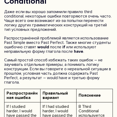
Conditional
Даже если вы хорошо запомнили правило third
conditional, некоторые ошибки повторяются очень часто.
Чаще всего они возникают из-за попытки перенести
логику других грамматических конструкций на третий
тип условных предложений.
Распространённой проблемой является использование
Past Simple вместо Past Perfect. Также многие студенты
ошибочно ставят
would
после
if
или используют
неправильную форму глагола после
have
.
Самый простой способ избежать таких ошибок – не
заучивать отдельные примеры, а понимать логику
конструкции. Если вы говорите о нереальной ситуации в
прошлом, условная часть должна содержать Past
Perfect, а результат – would have и третью форму
глагола.
Распространён
Правильный
Пояснение
ная ошибка
вариант
If I studied
If I had studied
В Third
harder, I would
harder, I would
Conditional
have passed the
have passed the
используется