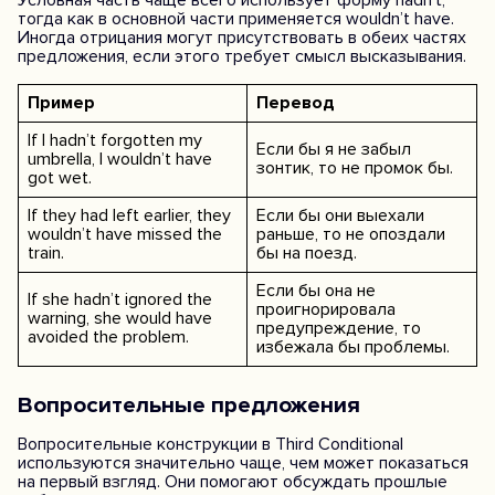
Условная часть чаще всего использует форму hadn’t,
тогда как в основной части применяется wouldn’t have.
Иногда отрицания могут присутствовать в обеих частях
предложения, если этого требует смысл высказывания.
Пример
Перевод
If I hadn’t forgotten my
Если бы я не забыл
umbrella, I wouldn’t have
зонтик, то не промок бы.
got wet.
If they had left earlier, they
Если бы они выехали
wouldn’t have missed the
раньше, то не опоздали
train.
бы на поезд.
Если бы она не
If she hadn’t ignored the
проигнорировала
warning, she would have
предупреждение, то
avoided the problem.
избежала бы проблемы.
Вопросительные предложения
Вопросительные конструкции в Third Conditional
используются значительно чаще, чем может показаться
на первый взгляд. Они помогают обсуждать прошлые