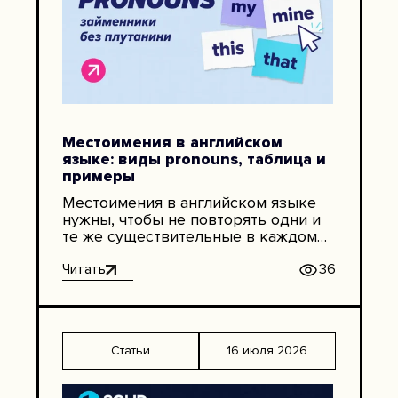
Местоимения в английском
языке: виды pronouns, таблица и
примеры
Местоимения в английском языке
нужны, чтобы не повторять одни и
те же существительные в каждом
предложении. Вместо Anna works in
IT. Anna likes her job. Anna studies
Читать
36
English мы говорим: She works in IT.
She likes her job. She studies English.
Текст сразу звучит естественнее. В
английском pronouns используются
Статьи
16 июля 2026
для людей, предметов, животных,
мест, идей, […]