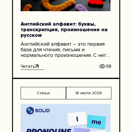
Английский алфавит: буквы,
транскрипция, произношение на
русском
Английский алфавит – это первая
база для чтения, письма и
нормального произношения. С него
начинаются простые слова,
диктовка email-адресов, имена в
Читать
98
документах, названия компаний,
пароли, аббревиатуры, рабочие
чаты. То есть это не тема “для
детей”, как иногда кажется.
Статьи
16 июля 2026
Взрослым она тоже нужна,
особенно если английский
начинается с нуля или после
большого перерыва. В английском
языке […]