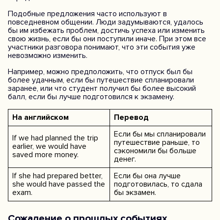
Подобные предложения часто используют в
повседневном общении. Люди задумываются, удалось
бы им избежать проблем, достичь успеха или изменить
свою жизнь, если бы они поступили иначе. При этом все
участники разговора понимают, что эти события уже
невозможно изменить.
Например, можно предположить, что отпуск был бы
более удачным, если бы путешествие спланировали
заранее, или что студент получил бы более высокий
балл, если бы лучше подготовился к экзамену.
На английском
Перевод
Если бы мы спланировали
If we had planned the trip
путешествие раньше, то
earlier, we would have
сэкономили бы больше
saved more money.
денег.
If she had prepared better,
Если бы она лучше
she would have passed the
подготовилась, то сдала
exam.
бы экзамен.
Сожаление о прошлых событиях