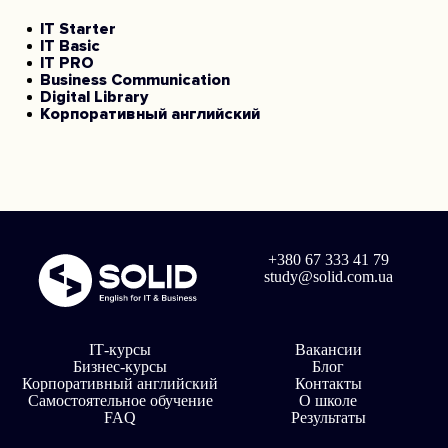
Intermediate. Это средний уровень,
но не “свободное владение”. На
IT Starter
IT Basic
этом этапе студент уже может
IT PRO
многое, но все еще делает ошибки,
Business Communication
ищет […]
Digital Library
Корпоративный английский
+380 67 333 41 79
study@solid.com.ua
ІТ-курсы
Вакансии
Бизнес-курсы
Блог
Корпоративный английский
Контакты
Самостоятельное обучение
O школе
FAQ
Результаты