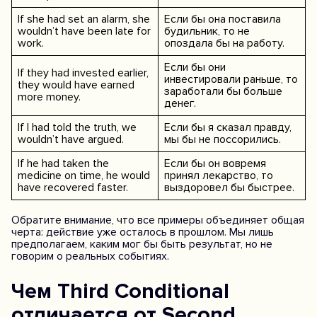
If she had set an alarm, she
Если бы она поставила
wouldn’t have been late for
будильник, то не
work.
опоздала бы на работу.
Если бы они
If they had invested earlier,
инвестировали раньше, то
they would have earned
заработали бы больше
more money.
денег.
If I had told the truth, we
Если бы я сказал правду,
wouldn’t have argued.
мы бы не поссорились.
If he had taken the
Если бы он вовремя
medicine on time, he would
принял лекарство, то
have recovered faster.
выздоровел бы быстрее.
Обратите внимание, что все примеры объединяет общая
черта: действие уже осталось в прошлом. Мы лишь
предполагаем, каким мог бы быть результат, но не
говорим о реальных событиях.
Чем Third Conditional
отличается от Second